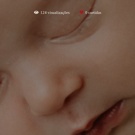
124
visualizações
0
curtidas