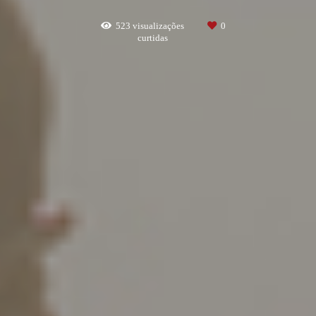
523
visualizações
0
curtidas