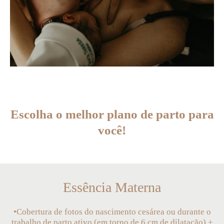
Escolha o melhor plano de parto para
você!
Essência Materna
•Cobertura de fotos do nascimento cesárea ou durante o
trabalho de parto ativo (em torno de 6 cm de dilatação) +