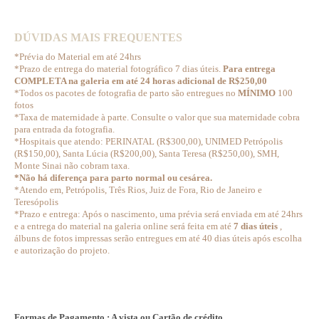
DÚVIDAS MAIS FREQUENTES
*Prévia do Material em até 24hrs
*Prazo de entrega do material fotográfico 7 dias úteis.
Para entrega
COMPLETA na galeria em até 24 horas adicional de R$250,00
*Todos os pacotes de fotografia de parto são entregues no
MÍNIMO
100
fotos
*Taxa de maternidade à parte. Consulte o valor que sua maternidade cobra
para entrada da fotografia.
*Hospitais que atendo: PERINATAL (R$300,00), UNIMED Petrópolis
(R$150,00), Santa Lúcia (R$200,00), Santa Teresa (R$250,00), SMH,
Monte Sinai não cobram taxa.
*Não há diferença para parto normal ou cesárea.
*Atendo em, Petrópolis, Três Rios, Juiz de Fora, Rio de Janeiro e
Teresópolis
*Prazo e entrega: Após o nascimento, uma prévia será enviada em até 24hrs
e a entrega do material na galeria online será feita em até
7 dias úteis
,
álbuns de fotos impressas serão entregues em até 40 dias úteis após escolha
e autorização do projeto.
Formas de Pagamento : A vista ou Cartão de crédito.