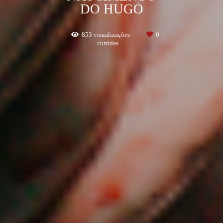
DO HUGO
853
visualizações
0
curtidas